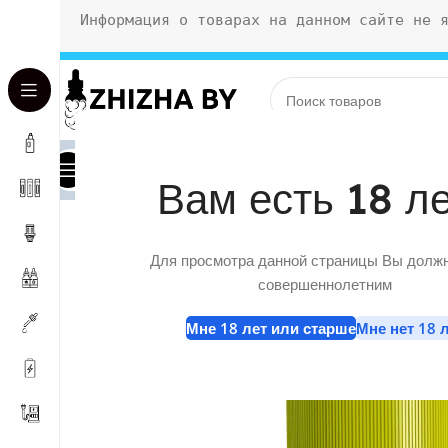
Информация о товарах на данном сайте не 
Каталог
Акции
Магазины
Доставка и оплата
Блог
О нас
Вам есть 18 л
Главная
»
Магазин
»
MAX FLAVOR SALT — BRRY MNT, 
Для просмотра данной страницы Вы долж
совершеннолетним
Мне 18 лет или старше
Мне нет 18 