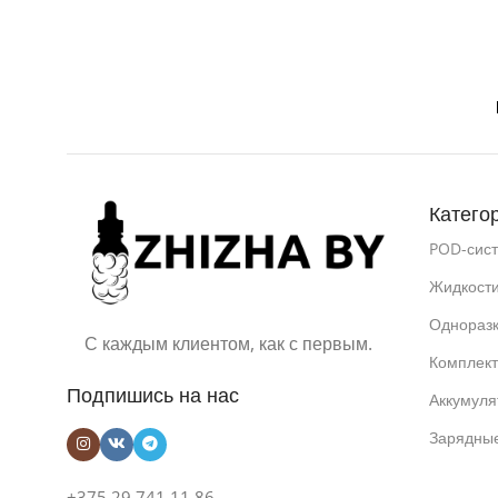
Катего
POD-сис
Жидкост
Однораз
С каждым клиентом, как с первым.
Комплек
Подпишись на нас
Аккумуля
Зарядные
+375 29 741 11 86