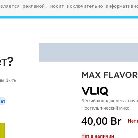
является рекламой, носит исключительно информативн
ет?
30 мл 20 мг
MAX FLAVOR 
ны быть
Лёгкий холодок леса, опу
лет
Ностальгический микс
40,00
Br
Нет 
Нет в наличии