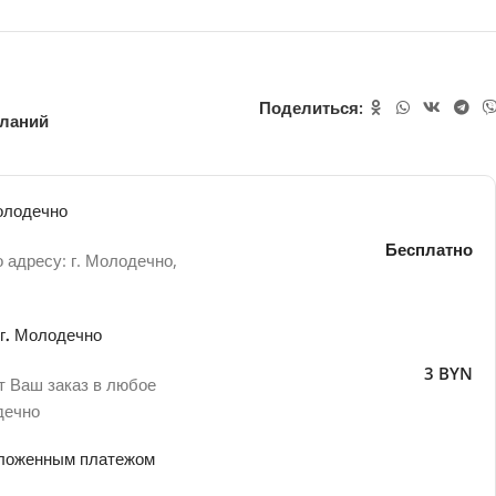
Поделиться:
еланий
олодечно
Бесплатно
 адресу: г. Молодечно,
 г. Молодечно
3 BYN
т Ваш заказ в любое
дечно
аложенным платежом